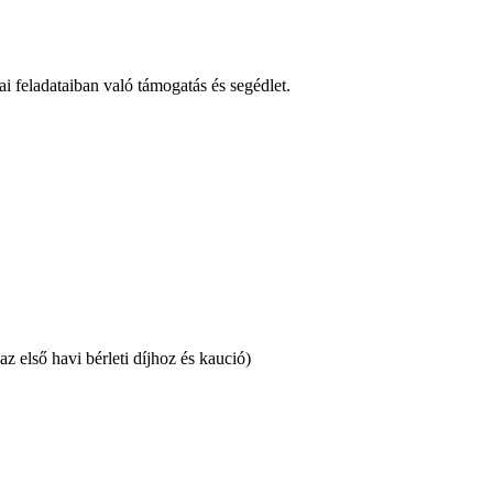
i feladataiban való támogatás és segédlet.
z első havi bérleti díjhoz és kaució)