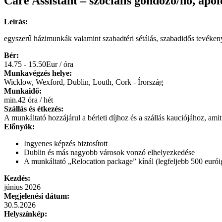
Care Assistant – szociális gondozó/nő, á
Leírás:
egyszerű házimunkák valamint szabadtéri sétálás, szabadidős tevékeny
Bér:
14.75 - 15.50Eur / óra
Munkavégzés helye:
Wicklow, Wexford, Dublin, Louth, Cork - Írország
Munkaidő:
min.42 óra / hét
Szállás és étkezés:
A munkáltató hozzájárul a bérleti díjhoz és a szállás kauciójához, am
Előnyök:
Ingyenes képzés biztosított
Dublin és más nagyobb városok vonzó elhelyezkedése
A munkáltató „Relocation package” kínál (legfeljebb 500 euróig t
Kezdés:
június 2026
Megjelenési dátum:
30.5.2026
Helyszínkép: