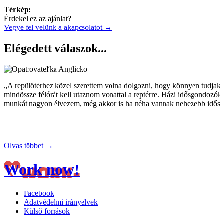
Térkép:
Érdekel ez az ajánlat?
Vegye fel velünk a akapcsolatot →
Elégedett válaszok...
„A repülőtérhez közel szerettem volna dolgozni, hogy könnyen tudja
mindössze félórát kell utaznom vonattal a reptérre. Házi idősgondoz
munkát nagyon élvezem, még akkor is ha néha vannak nehezebb idősza
Olvas többet →
Work now!
Facebook
Adatvédelmi irányelvek
Külső források