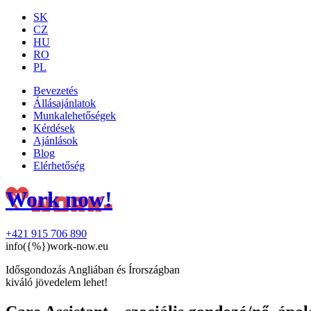
SK
CZ
HU
RO
PL
Bevezetés
Állásajánlatok
Munkalehetőségek
Kérdések
Ajánlások
Blog
Elérhetőség
Work now!
+421 915 706 890
info({%})work-now.eu
Idősgondozás Angliában és Írországban
kiváló jövedelem lehet!