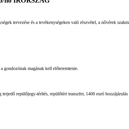
poló/nő ÍRORSZÁG
ségek tervezése és a tevékenységeken való részvétel, a nővérek szakma
it a gondozónak magának kell előteremtenie.
erjedő repülőjegy-térítés, repülőtéri transzfer, 1400 euró hozzájárulás a