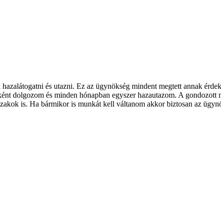
k hazalátogatni és utazni. Ez az ügynökség mindent megtett annak érd
óként dolgozom és minden hónapban egyszer hazautazom. A gondozott nén
kok is. Ha bármikor is munkát kell váltanom akkor biztosan az ügynö