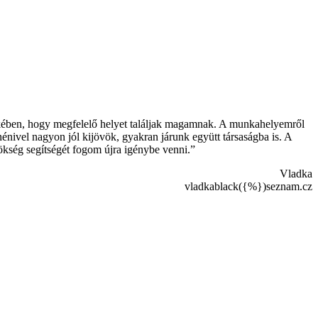
ekében, hogy megfelelő helyet találjak magamnak. A munkahelyemről
ivel nagyon jól kijövök, gyakran járunk együtt társaságba is. A
kség segítségét fogom újra igénybe venni.”
Vladka
vladkablack({%})seznam.cz