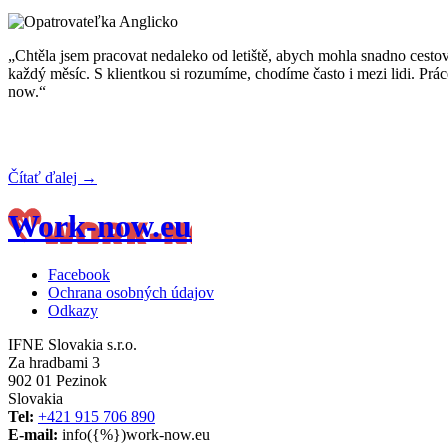
„Chtěla jsem pracovat nedaleko od letiště, abych mohla snadno cestov
každý měsíc. S klientkou si rozumíme, chodíme často i mezi lidi. Pr
now.“
Čítať ďalej →
Work-now.eu
Facebook
Ochrana osobných údajov
Odkazy
IFNE Slovakia s.r.o.
Za hradbami 3
902 01 Pezinok
Slovakia
Tel:
+421 915 706 890
E-mail:
info({%})work-now.eu