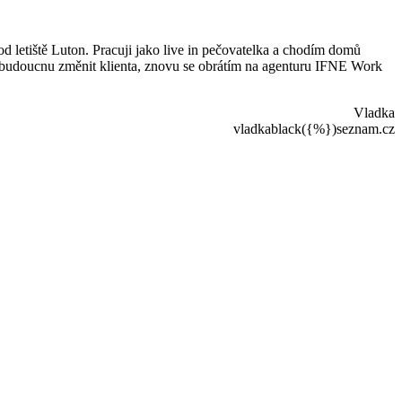
d letiště Luton. Pracuji jako live in pečovatelka a chodím domů
 v budoucnu změnit klienta, znovu se obrátím na agenturu IFNE Work
Vladka
vladkablack({%})seznam.cz