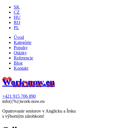
SK
CZ
HU
RO
PL
Úvod
Kategórie
Ponuky
Otázky
Referencie
Blog
Kontakt
Work-now.eu
+421 915 706 890
info({%})work-now.eu
Opatrovanie seniorov v Anglicku a Írsku
s výborným zárobkom!