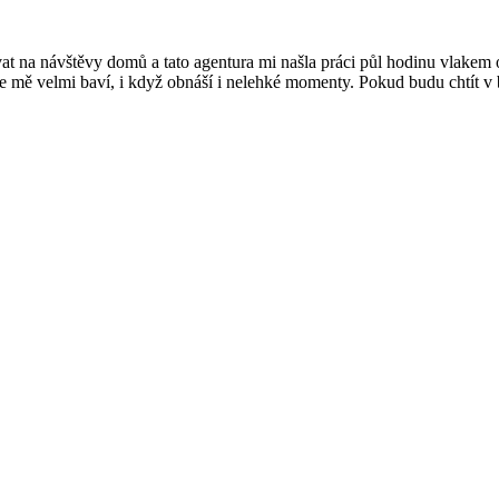
at na návštěvy domů a tato agentura mi našla práci půl hodinu vlakem o
áce mě velmi baví, i když obnáší i nelehké momenty. Pokud budu chtít