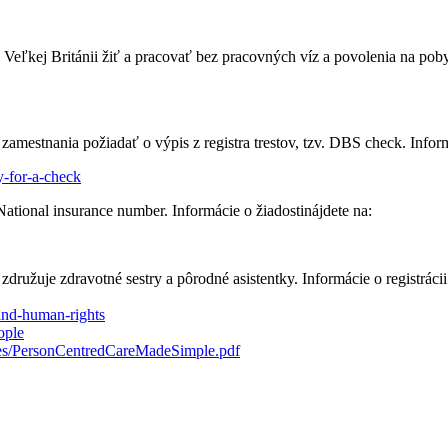
Veľkej Británii žiť a pracovať bez pracovných víz a povolenia na pob
mestnania požiadať o výpis z registra trestov, tzv. DBS check. Informá
y-for-a-check
ational insurance number. Informácie o žiadostinájdete na:
družuje zdravotné sestry a pôrodné asistentky. Informácie o registráci
and-human-rights
ople
files/PersonCentredCareMadeSimple.pdf