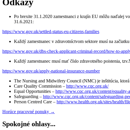
Odkazy
Po brexite 31.1.2020 zamestnanci z krajín EU môžu naďalej vo 
31.6.2021:
https://www.gov.uk/settled-status-eu-citizens-families
Každý zamestnanec v zdravotníctvom sektore musí na začiatku za
https://www.gov.uk/dbs-check-applicant-criminal-record/how-to-appl
Každý zamestnanec musí mať číslo zdravotného poistenia, tzv.N
https://www.gov.uk/apply-national-insurance-number
The Nursing and Midwifery Council (NMC) je inštitúcia, ktorá z
Care Quality Commission –
http://www.cqc.org.uk/
Equal Opportunities –
http://www.cqc.org.uk/content/equality-
Safeguarding –
http://www.cqc.org.uk/content/safeguarding-pe
Person Centred Care –
http://www.health.org.uk/sites/health/
Horúce pracovné ponuky →
Spokojné ohlasy...