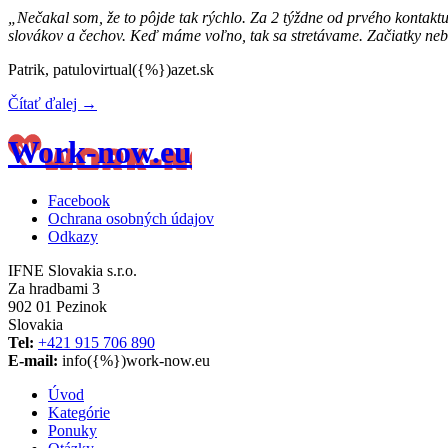
„Nečakal som, že to pôjde tak rýchlo. Za 2 týždne od prvého kontaktu
slovákov a čechov. Keď máme voľno, tak sa stretávame. Začiatky nebol
Patrik,
patulovirtual({%})azet.sk
Čítať ďalej →
Work-now.eu
Facebook
Ochrana osobných údajov
Odkazy
IFNE Slovakia s.r.o.
Za hradbami 3
902 01 Pezinok
Slovakia
Tel:
+421 915 706 890
E-mail:
info({%})work-now.eu
Úvod
Kategórie
Ponuky