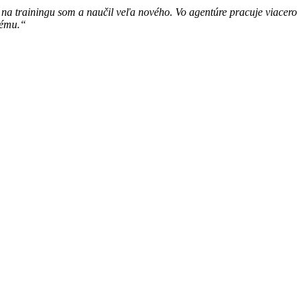
 na trainingu som a naučil veľa nového. Vo agentúre pracuje viacero
lému.“