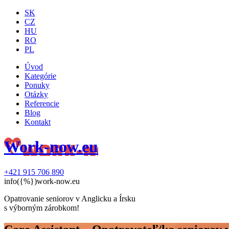
SK
CZ
HU
RO
PL
Úvod
Kategórie
Ponuky
Otázky
Referencie
Blog
Kontakt
Work-now.eu
+421 915 706 890
info({%})work-now.eu
Opatrovanie seniorov v Anglicku a Írsku
s výborným zárobkom!