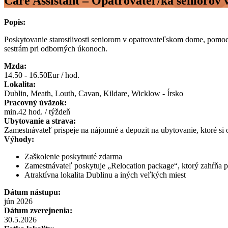
Care Assistant – Opatrovateľ/ka senioro
Popis:
Poskytovanie starostlivosti seniorom v opatrovateľskom dome, pomoc 
sestrám pri odborných úkonoch.
Mzda:
14.50 - 16.50Eur / hod.
Lokalita:
Dublin, Meath, Louth, Cavan, Kildare, Wicklow - Írsko
Pracovný úväzok:
min.42 hod. / týždeň
Ubytovanie a strava:
Zamestnávateľ prispeje na nájomné a depozit na ubytovanie, ktoré si
Výhody:
Zaškolenie poskytnuté zdarma
Zamestnávateľ poskytuje „Relocation package“, ktorý zahŕňa p
Atraktívna lokalita Dublinu a iných veľkých miest
Dátum nástupu:
jún 2026
Dátum zverejnenia:
30.5.2026